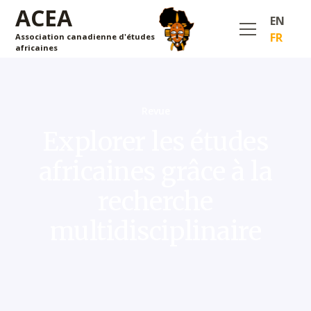
ACEA
EN
FR
Association canadienne d'études
africaines
Revue
Explorer les études
africaines grâce à la
recherche
multidisciplinaire