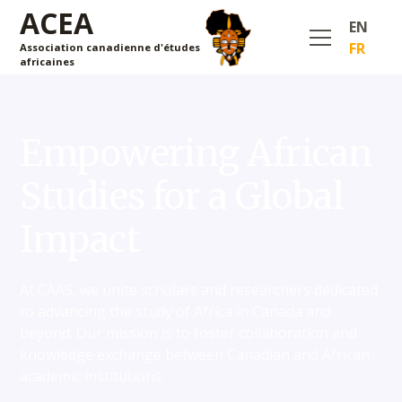
ACEA
EN
FR
Association canadienne d'études
africaines
Empowering African
Studies for a Global
Impact
At CAAS, we unite scholars and researchers dedicated
to advancing the study of Africa in Canada and
beyond. Our mission is to foster collaboration and
knowledge exchange between Canadian and African
academic institutions.