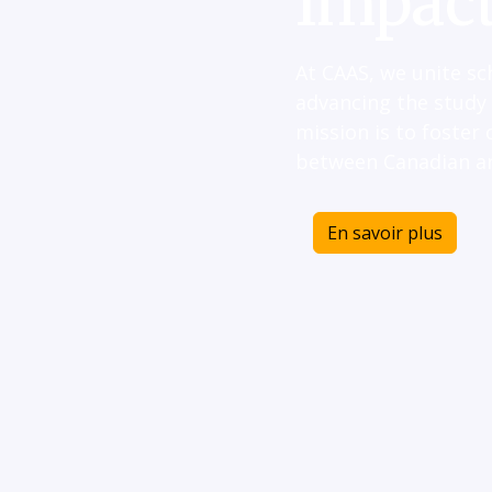
Impac
At CAAS, we unite sc
advancing the study 
mission is to foster
between Canadian an
En savoir plus