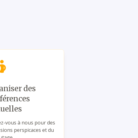
africaines et à la pro
aniser des
férences
uelles
ez-vous à nous pour des
ssions perspicaces et du
utage.