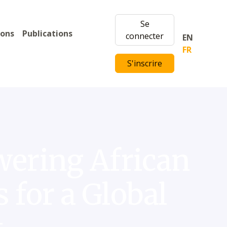
Se
ions
Publications
connecter
EN
FR
S'inscrire
ering African
 for a Global