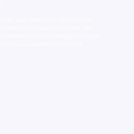
t
holars and researchers dedicated to
of Africa in Canada and beyond. Our
 collaboration and knowledge exchange
d African academic institutions.